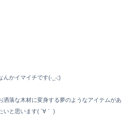
かイマイチです(-_-;)
お洒落な木材に変身する夢のようなアイテムがあ
と思います( ´∀｀ )