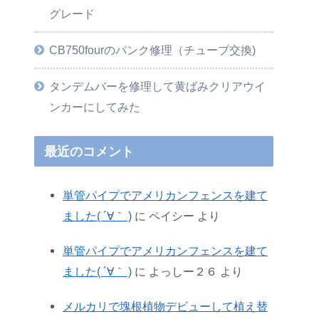
グレード
CB750fourのパンク修理（チューブ交換)
タンデムバーを修理して黄ばみクリアウイ
ンカーにしてみた
最近のコメント
単管パイプでアメリカンフェンスを建て
ました( ´∀｀ )
に
ペイシー
より
単管パイプでアメリカンフェンスを建て
ました( ´∀｀ )
に
よっしー２６
より
メルカリで塊根植物デビューして植え替