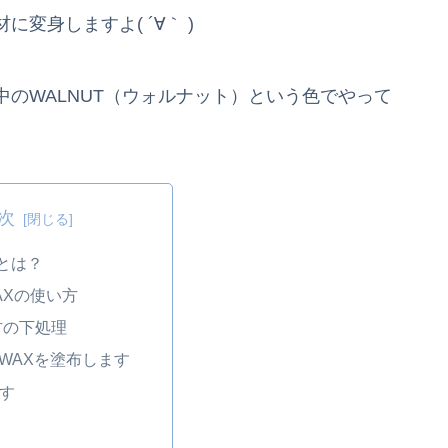
変身しますよ( ´∀｀ )
のWALNUT（ウォルナット）という色でやって
次
Xとは？
WAXの使い方
材の下処理
IWAXを塗布します
す