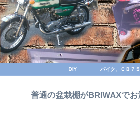
DIY
バイク、ＣＢ７５０
普通の盆栽棚がBRIWAXで