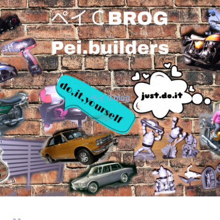
ペイＣblog