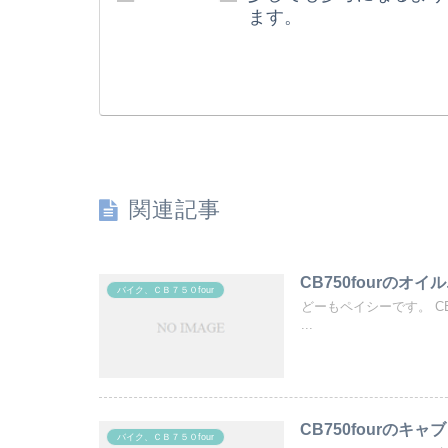
ます。
関連記事
CB750fourのオ
バイク、ＣＢ７５０four
どーもペイシーです。 C
...
CB750fourの
バイク、ＣＢ７５０four