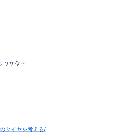
しようかな～
ourのタイヤを考える
/
‎