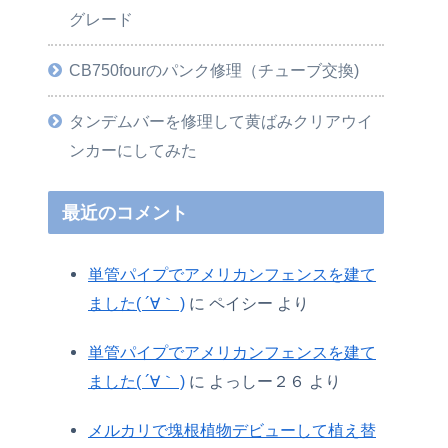
グレード
CB750fourのパンク修理（チューブ交換)
タンデムバーを修理して黄ばみクリアウイ
ンカーにしてみた
最近のコメント
単管パイプでアメリカンフェンスを建て
ました( ´∀｀ )
に
ペイシー
より
単管パイプでアメリカンフェンスを建て
ました( ´∀｀ )
に
よっしー２６
より
メルカリで塊根植物デビューして植え替