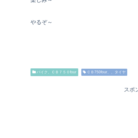
楽しみ～
やるぞ～
バイク、ＣＢ７５０four
ＣＢ750four、、タイヤ
スポ