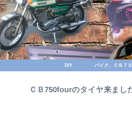
DIY
バイク、ＣＢ７５０
ＣＢ750fourのタイヤ来まし