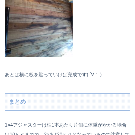
あとは横に板を貼っていけば完成です( ´∀｀ )
まとめ
1×4アジャスターは柱1本あたり片側に体重がかかる場合
は10ｋｇまでで、2×4は20ｋｇとなっているので注意して