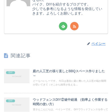
バイク、DIYを紹介するブログです。
少しでも参考になるような情報を発信してい
きます。よろしくお願いします。
ペイシー
関連記事
庭の人工芝の張り直しとBBQスペース作りました
DIY
～
どーもぺいしーです。 今日は過去に庭に敷いた人口芝の端が隙間
が空いてきて（そこから雑草が生える...
ウッドフェンスDIY②途中経過 （効率よく作業する
DIY
時間の使い方）
皆さんこんにちは。ペイシーです。 DIYでウッドフェンスを作って