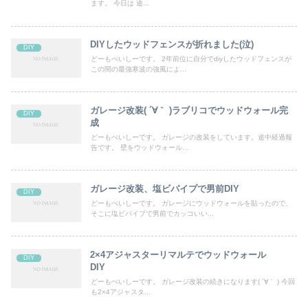
ます。 今日は 途...
DIYしたウッドフェンスが折れました(泣)
DIY
どーもぺいしーです。 2年前位に自分でdiyしたウッドフェンスが
この間の最強寒波の強風によ...
ガレージ改装( ´∀｀ )ラブリコでウッドウォール完
DIY
成
どーもぺいしーです。 ガレージの改装をしています。途中経過報
告です。 壁をウッドウォール...
ガレージ改装、塩ビパイプで男前DIY
DIY
どーもぺいしーです。 ガレージにウッドウォールを貼ったので、
そこに塩ビパイプで男前でカッコいい...
2×4アジャスターリマルテでウッドウォール
DIY
DIY
どーもぺいしーです。 ガレージ改装の続きになります( ´∀｀ ) 今回
も2×4アジャスタ...