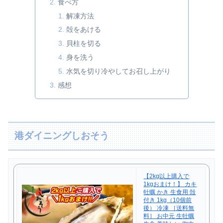
食べ方
解凍方法
殻をあける
貝柱を切る
身を洗う
水気を切り冷やしてお召し上がり
感想
港ダイニングしおそう
【2kg以上購入で
1kgおまけ！】 カキ
牡蠣 かき 生食用 殻
付き 1kg（10個前
後） 冷凍 ［送料無
料］ お中元 生牡蠣