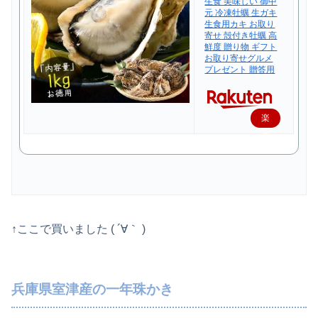
生食 美味しい 御中
元 冷凍牡蠣 生ガキ
生食用カキ お取り
寄せ 殻付き牡蠣 高
鮮度 贈り物 ギフト
お取り寄せグルメ
プレゼント 贈答用
楽
天
で
購
入
↑ここで買いました ( ´∀｀ )
兵庫県室津産の一年珠かき