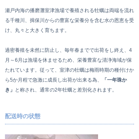
瀬戸内海の播磨灘室津漁場で養殖される牡蠣は両端を流れ
る千種川、揖保川からの豊富な栄養分を含む水の恩恵を受
け、丸々と大きく育ちます。
過密養殖を未然に防止し、毎年春までで出荷をし終え、4
月～6月は漁場を休ませるため、栄養豊富な清浄海域が保
たれています。従って、室津の牡蠣は梅雨時期の種付けか
ら5か月程で急激に成長し出荷が出来る為、
「一年珠か
き」
と称され、通常の2年牡蠣と差別化されます。
配送時の状態