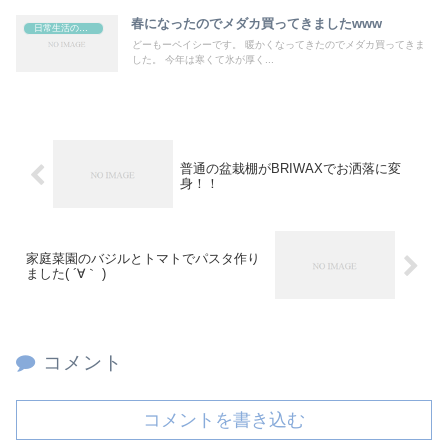
春になったのでメダカ買ってきましたwww
日常生活の出来事
どーもーペイシーです。 暖かくなってきたのでメダカ買ってきま
した。 今年は寒くて氷が厚く...
普通の盆栽棚がBRIWAXでお洒落に変
身！！
家庭菜園のバジルとトマトでパスタ作り
ました( ´∀｀ )
コメント
コメントを書き込む