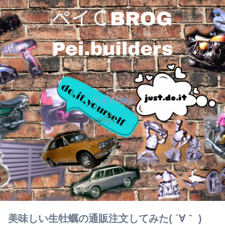
ペイＣblog
美味しい生牡蠣の通販注文してみた( ´∀｀ )