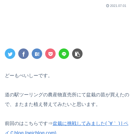
2021.07.01
どーもぺいしーです。
道の駅ツーリングの農産物直売所にて盆栽の苗が買えたの
で、またまた植え替えてみたいと思います。
前回のはこちらです⇒
盆栽に挑戦してみました( ´∀｀ ) | ペ
イＣblog (peicblog.com)