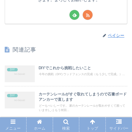
ペイシー
関連記事
DIYでこれから挑戦したいこと
DIY
今年の挑戦（DIY) ウッドフェンスの完成（もう少しで完成。）...
カーテンレールがすぐ取れてしまうので石膏ボード
DIY
アンカーで直します
どーもぺいしーです。 家のカーテンレールが取れやすくて困って
います(-_-;) もう何回...
15cmブロックに固定金具でウッドフェンス再建し
メニュー
ホーム
検索
トップ
サイドバー
DIY