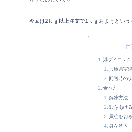
今回は2ｋｇ以上注文で1ｋｇおまけというキ
目
港ダイニング
兵庫県室
配送時の
食べ方
解凍方法
殻をあけ
貝柱を切
身を洗う