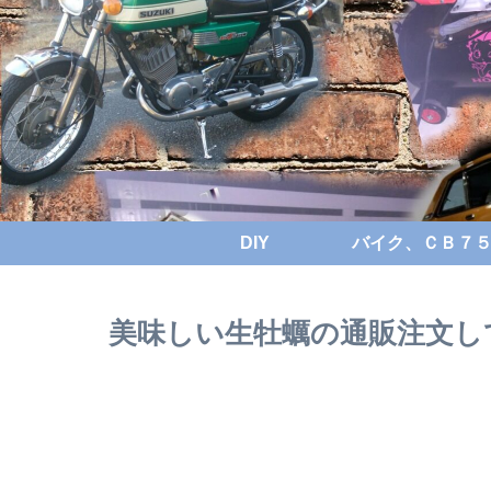
DIY
バイク、ＣＢ７５０
美味しい生牡蠣の通販注文してみ