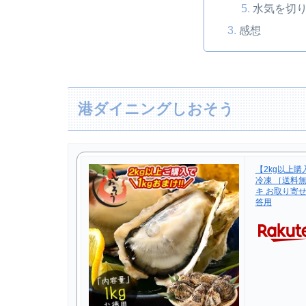
水気を切
感想
港ダイニングしおそう
【2kg以上購
冷凍 ［送料無
キ お取り寄せ
答用