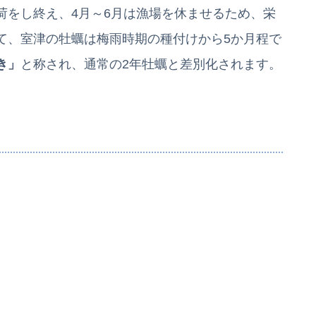
荷をし終え、4月～6月は漁場を休ませるため、栄
て、室津の牡蠣は梅雨時期の種付けから5か月程で
き」
と称され、通常の2年牡蠣と差別化されます。