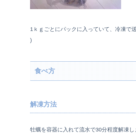
1ｋｇごとにパックに入っていて、冷凍で送ら
)
食べ方
解凍方法
牡蠣を容器に入れて流水で30分程度解凍し