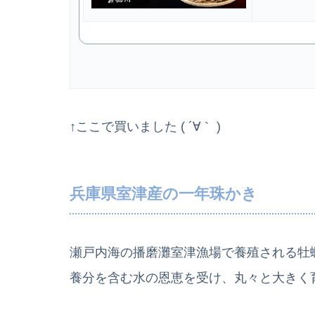
↑ここで買いました ( ´∀｀ )
兵庫県室津産の一年珠かき
瀬戸内海の播磨灘室津漁場で養殖される牡
養分を含む水の恩恵を受け、丸々と大きく