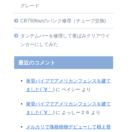
グレード
CB750fourのパンク修理（チューブ交換)
タンデムバーを修理して黄ばみクリアウイ
ンカーにしてみた
最近のコメント
単管パイプでアメリカンフェンスを建て
ました( ´∀｀ )
に
ペイシー
より
単管パイプでアメリカンフェンスを建て
ました( ´∀｀ )
に
よっしー２６
より
メルカリで塊根植物デビューして植え替