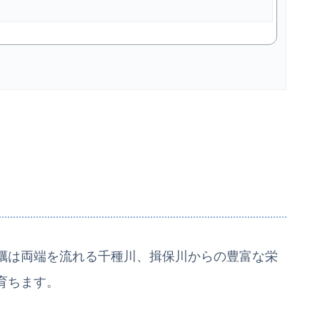
蠣は両端を流れる千種川、揖保川からの豊富な栄
育ちます。