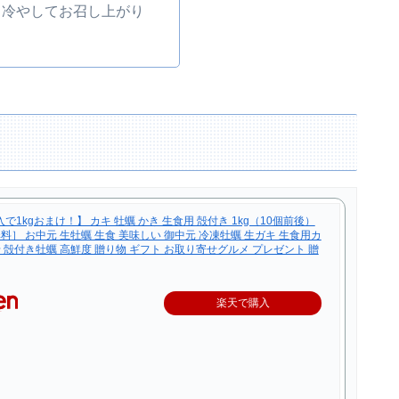
り冷やしてお召し上がり
入で1kgおまけ！】 カキ 牡蠣 かき 生食用 殻付き 1kg（10個前後）
料］ お中元 生牡蠣 生食 美味しい 御中元 冷凍牡蠣 生ガキ 生食用カ
 殻付き牡蠣 高鮮度 贈り物 ギフト お取り寄せグルメ プレゼント 贈
楽天で購入