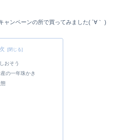
ャンペーンの所で買ってみました( ´∀｀ )
次
しおそう
津産の一年珠かき
状態
る
る