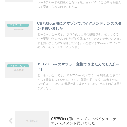
レーキフルードの交換をしたいと思います( ´∀｀ ) この車両を購入
して変えて以来なので、もう...
CB750four用にアマゾンでバイクメンテナンススタ
バイク、ＣＢ７５０four
ンド買いました
どーもぺいしーです。 ブログ久しぶりの投稿です。 忙ししくて
中々更新できませんでした(汗) 今回はバイクのメンテナンススタン
ドを買いましたので紹介していきたいと思いますwww アマゾンで
売っていたツールズアイランドと...
ＣＢ750fourのマフラー交換できませんでした(´;ω;
バイク、ＣＢ７５０four
｀)
どーもぺいしーです。 ＣＢ750fourのマフラーを4本出しに戻そう
として作業をしていたんですが、 部品が足りなくて出来ませんで
した(´;ω;｀) これらの部品が足りませんでした。 ボルトの方は長さ
が足りなく...
CB750four用にアマゾンでバイクメンテ
ナンススタンド買いました