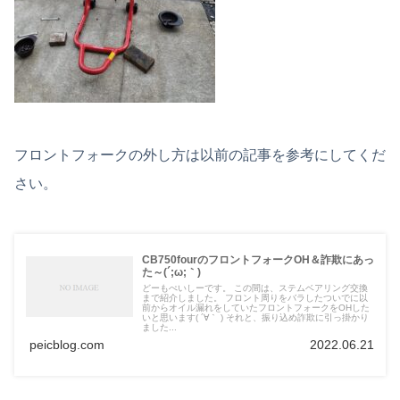
フロントフォークの外し方は以前の記事を参考にしてくだ
さい。
CB750fourのフロントフォークOH＆詐欺にあっ
た～(´;ω;｀)
どーもぺいしーです。 この間は、ステムベアリング交換
まで紹介しました。 フロント周りをバラしたついでに以
前からオイル漏れをしていたフロントフォークをOHした
いと思います( ´∀｀ ) それと、振り込め詐欺に引っ掛かり
ました...
peicblog.com
2022.06.21