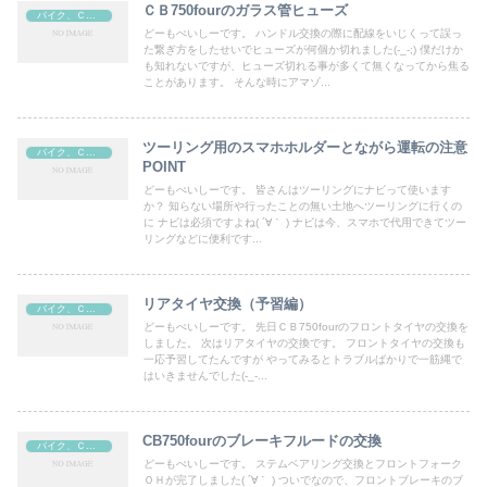
ＣＢ750fourのガラス管ヒューズ
バイク、ＣＢ７５０four
どーもぺいしーです。 ハンドル交換の際に配線をいじくって誤っ
た繋ぎ方をしたせいでヒューズが何個か切れました(-_-;) 僕だけか
も知れないですが、ヒューズ切れる事が多くて無くなってから焦る
ことがあります。 そんな時にアマゾ...
ツーリング用のスマホホルダーとながら運転の注意
バイク、ＣＢ７５０four
POINT
どーもぺいしーです。 皆さんはツーリングにナビって使います
か？ 知らない場所や行ったことの無い土地へツーリングに行くの
に ナビは必須ですよね( ´∀｀ ) ナビは今、スマホで代用できてツー
リングなどに便利です...
リアタイヤ交換（予習編）
バイク、ＣＢ７５０four
どーもぺいしーです。 先日ＣＢ750fourのフロントタイヤの交換を
しました。 次はリアタイヤの交換です。 フロントタイヤの交換も
一応予習してたんですが やってみるとトラブルばかりで一筋縄で
はいきませんでした(-_-...
CB750fourのブレーキフルードの交換
バイク、ＣＢ７５０four
どーもぺいしーです。 ステムベアリング交換とフロントフォーク
ＯＨが完了しました( ´∀｀ ) ついでなので、フロントブレーキのブ