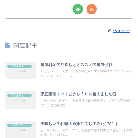
ペイシー
関連記事
電気料金の見直しとオススメの電力会社
日常生活の出来事
どうもペイシーです。 いきなりなんですが電気料金について考え
たことありますか？ ...
家庭菜園トマトときゅうりを植えました③
日常生活の出来事
どーもぺいしーです。 家庭菜園の途中経過ですよ( ´∀｀ ) 苗を植え
て40日後の状態で...
美味しい生牡蠣の通販注文してみた( ´∀｀ )
日常生活の出来事
どーもぺいしーです。 コロナの影響で県外に出れません(-_-;) 海な
し県に住んでいるの...