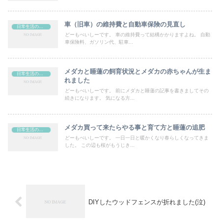
車（旧車）の維持費と自動車保険の見直し
日常生活の出来事
どーもぺいしーです。 車の維持費って結構かかりますよね。 自動
車保険料、ガソリン代、駐車...
メダカと睡蓮の飼育状況とメダカの赤ちゃんが生ま
日常生活の出来事
れました
どーもぺいしーです。 前にメダカと睡蓮の記事を書きましてその
続きになります。 気になる方...
メダカ買って来たらやる事と育て方と睡蓮の追肥
日常生活の出来事
どーもぺいしーです。 一日一日と暖かくなり春らしくなってきま
した。 この辺も桜がもうじき...
DIYしたウッドフェンスが折れました(泣)