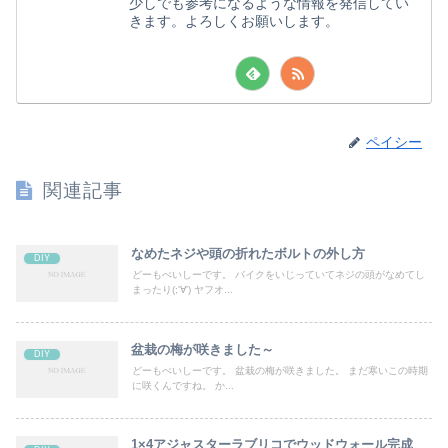
少しでも参考になるような情報を発信してい
きます。よろしくお願いします。
ペイシー
関連記事
なめたネジや頭の折れたボルトの外し方
DIY
どーもぺいしーです。 バイクをいじっていてネジの頭がなめてし
まったり(;'∀') ヤフオ...
盆栽の梅が咲きました～
DIY
どーもぺいしーです。 盆栽の梅が咲きました。 まだ寒いこの時期
に咲くんですね。 か...
1×4アジャスターラブリコでウッドウォール完成