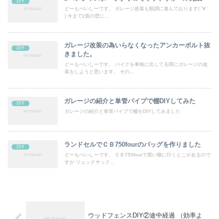
DIY
どーもぺいしーです。 ガレージ改装も順調に進んでおります( ´∀｀
) 今まで2面の壁に...
ガレージ改装の為いらなくなったアンカーボルト抜
DIY
きました。
どーもぺいしーです。 バイクを車検に出してる間にガレージの改
装をしようと思います。 その...
ガレージの紹介と単管パイプで棚DIYしてみた
DIY
ガレージの紹介と単管パイプで棚をDIYしてみました
ランドセルでＣＢ750fourのバッグを作りました
DIY
どーもぺいしーです。 ＣＢ750fourで買い物に行くとこがあるので
すが リュックサック...
ウッドフェンスDIY②途中経過 （効率よ