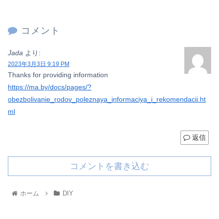
コメント
Jada
より:
2023年3月3日 9:19 PM
Thanks for providing information
https://ma.by/docs/pages/?
obezbolivanie_rodov_poleznaya_informaciya_i_rekomendacii.ht
ml
返信
コメントを書き込む
ホーム
DIY