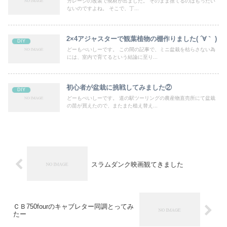
ガレージの改装で廃材が出ました。 そのまま捨てるのはもったい
ないのですよね。 そこで、丁...
2×4アジャスターで観葉植物の棚作りました( ´∀｀ )
DIY
どーもぺいしーです。 この間の記事で、ミニ盆栽を枯らさない為
には、室内で育てるという結論に至り...
初心者が盆栽に挑戦してみました②
DIY
どーもぺいしーです。 道の駅ツーリングの農産物直売所にて盆栽
の苗が買えたので、またまた植え替え...
スラムダンク映画観てきました
ＣＢ750fourのキャブレター同調とってみ
たー