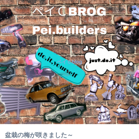
ペイＣblog
盆栽の梅が咲きました～