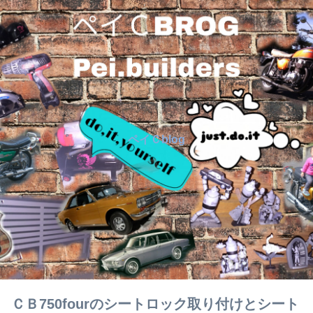
ペイＣblog
ＣＢ750fourのシートロック取り付けとシート