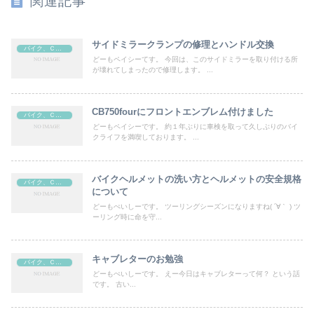
関連記事
サイドミラークランプの修理とハンドル交換
バイク、ＣＢ７５０four
どーもペイシーてす。 今回は、このサイドミラーを取り付ける所
が壊れてしまったので修理します。 ...
CB750fourにフロントエンブレム付けました
バイク、ＣＢ７５０four
どーもペイシーです。 約１年ぶりに車検を取って久しぶりのバイ
クライフを満喫しております。 ...
バイクヘルメットの洗い方とヘルメットの安全規格
バイク、ＣＢ７５０four
について
どーもぺいしーです。 ツーリングシーズンになりますね( ´∀｀ ) ツ
ーリング時に命を守...
キャブレターのお勉強
バイク、ＣＢ７５０four
どーもぺいしーです。 えー今日はキャブレターって何？ という話
です。 古い...