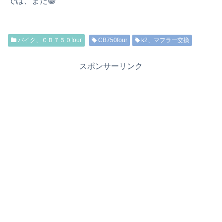
では、また😁
バイク、ＣＢ７５０four
CB750four
k2、マフラー交換
スポンサーリンク