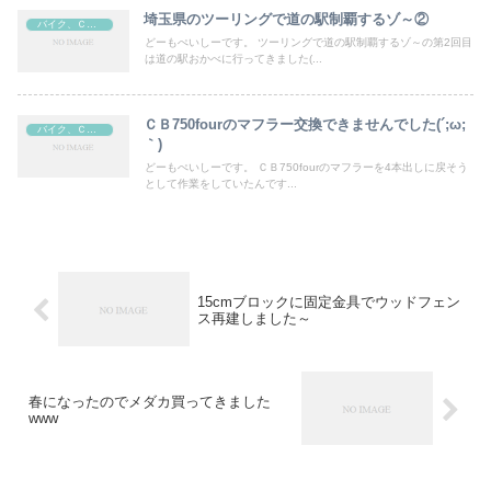
埼玉県のツーリングで道の駅制覇するゾ～②
バイク、ＣＢ７５０four
どーもぺいしーです。 ツーリングで道の駅制覇するゾ～の第2回目
は道の駅おかべに行ってきました(...
ＣＢ750fourのマフラー交換できませんでした(´;ω;
バイク、ＣＢ７５０four
｀)
どーもぺいしーです。 ＣＢ750fourのマフラーを4本出しに戻そう
として作業をしていたんです...
15cmブロックに固定金具でウッドフェン
ス再建しました～
春になったのでメダカ買ってきました
www